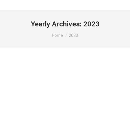
Yearly Archives:
2023
You are here:
Home
2023
Sildenafil Citrate Le Prix – Sildenafil
Citrate discount
Genel
By
admin
15 Ocak 2023
Sildenafil Citrate Le Prix Note 4.3 étoiles, basé sur