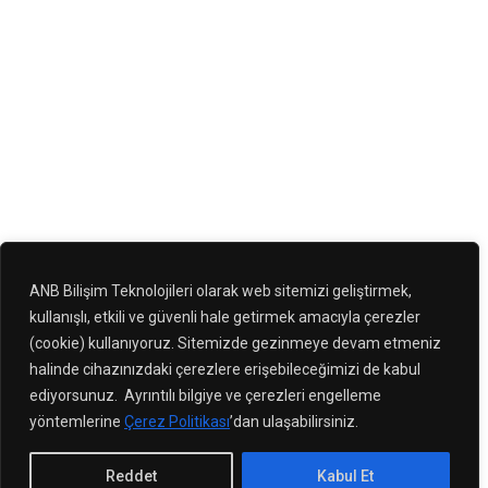
Genel
By
admin
11 Ocak 2023
Xalatan Pharmacie En Ligne Sérieuse Acheter
Pilule Xalatan Pour Bander Pharmacie En Ligne
Xalatan Belgique Achat Générique Xalatan
Latanoprost Israël Ou Acheter Xalatan Sur Internet
Alternative Xalatan Xalatan Acheter Forum Achat
Veritable Xalatan Achat Latanoprost En Ligne
Fiable Ordonner Générique Latanoprost Zürich
Acheter Du Latanoprost En Pharmacie En Belgique
Sans Ordonnance Achetez Générique Xalatan
ANB Bilişim Teknolojileri olarak web sitemizi geliştirmek,
kullanışlı, etkili ve güvenli hale getirmek amacıyla çerezler
Latanoprost…
(cookie) kullanıyoruz. Sitemizde gezinmeye devam etmeniz
halinde cihazınızdaki çerezlere erişebileceğimizi de kabul
ediyorsunuz. Ayrıntılı bilgiye ve çerezleri engelleme
yöntemlerine
Çerez Politikası
’dan ulaşabilirsiniz.
1
2
Reddet
Kabul Et