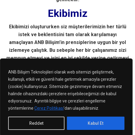
Ekibimiz
Ekibimizi oluştururken siz müşterilerimizin her türlü
istek ve beklentisini tam olarak karşılamayı
amaçlayan ANB Bilişim’in prensiplerine uygun bir yol
izlemeye çalıştık. Bu sebeple her bir çalışanımız sizi
memnun etmeyi ve işini en iyi şekilde yerine getirmeyi
amaçlayan kişilerdir.
ANB Bilişim Teknolojileri olarak web sitemizi geliştirmek,
Proje yöneticileri, yazılım mühendisleri, ar-ge
kullanışlı, etkili ve güvenli hale getirmek amacıyla çerezler
mühendisleri, iş analistleri, grafik tasarımcılar, sistem
(cookie) kullanıyoruz. Sitemizde gezinmeye devam etmeniz
ve veri tabanı yöneticileri barındıran takımımız genç
halinde cihazınızdaki çerezlere erişebileceğimizi de kabul
ve dinamik ancak alanında tecrübeli bireylerden
ediyorsunuz. Ayrıntılı bilgiye ve çerezleri engelleme
oluşmaktadır.
yöntemlerine
Çerez Politikası
’dan ulaşabilirsiniz.
Reddet
Kabul Et